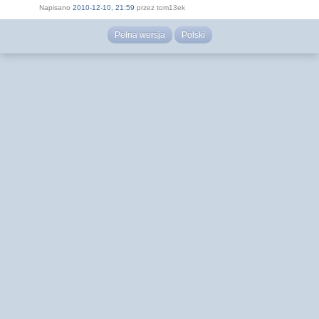
Napisano
2010-12-10, 21:59
przez tom13ek
Pełna wersja
Polski