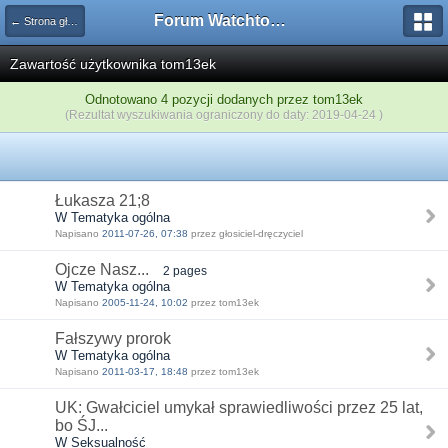
Forum Watchtower
← Strona główna
Zawartość użytkownika tom13ek
Odnotowano 4 pozycji dodanych przez tom13ek
(Rezultat wyszukiwania ograniczony do daty: 2019-04-24 )
Łukasza 21;8
W Tematyka ogólna
Napisano
2011-07-26, 07:38
przez głosiciel-dręczyciel
Ojcze Nasz...
2 pages
W Tematyka ogólna
Napisano
2005-11-24, 10:02
przez tom13ek
Fałszywy prorok
W Tematyka ogólna
Napisano
2011-03-17, 18:48
przez tom13ek
UK: Gwałciciel umykał sprawiedliwości przez 25 lat,
bo ŚJ...
W Seksualność