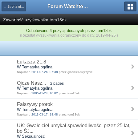
Forum Watchtower
← Strona główna
Zawartość użytkownika tom13ek
Odnotowano 4 pozycji dodanych przez tom13ek
(Rezultat wyszukiwania ograniczony do daty: 2019-04-25 )
Łukasza 21;8
W Tematyka ogólna
Napisano
2011-07-26, 07:38
przez głosiciel-dręczyciel
Ojcze Nasz...
2 pages
W Tematyka ogólna
Napisano
2005-11-24, 10:02
przez tom13ek
Fałszywy prorok
W Tematyka ogólna
Napisano
2011-03-17, 18:48
przez tom13ek
UK: Gwałciciel umykał sprawiedliwości przez 25 lat,
bo ŚJ...
W Seksualność