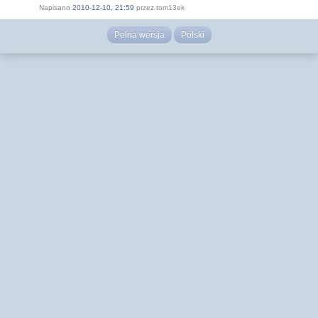
Napisano
2010-12-10, 21:59
przez tom13ek
Pełna wersja
Polski