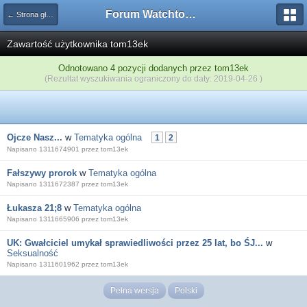
Forum Watchtower
← Strona główna
Zawartość użytkownika tom13ek
Odnotowano 4 pozycji dodanych przez tom13ek
(Rezultat wyszukiwania ograniczony do daty: 2019-04-26 )
Ojcze Nasz...
w
Tematyka ogólna
1
2
Napisano 1311674901 przez tom13ek
Fałszywy prorok
w
Tematyka ogólna
Napisano 1311672387 przez tom13ek
Łukasza 21;8
w
Tematyka ogólna
Napisano 1311665906 przez tom13ek
UK: Gwałciciel umykał sprawiedliwości przez 25 lat, bo ŚJ...
w
Seksualność
Napisano 1311601962 przez tom13ek
Pełna wersja
Polski