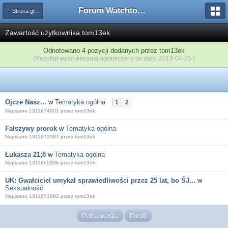
Forum Watchtower
← Strona główna
Zawartość użytkownika tom13ek
Odnotowano 4 pozycji dodanych przez tom13ek
(Rezultat wyszukiwania ograniczony do daty: 2019-04-25 )
Ojcze Nasz...
w
Tematyka ogólna
1
2
Napisano 1311674901 przez tom13ek
Fałszywy prorok
w
Tematyka ogólna
Napisano 1311672387 przez tom13ek
Łukasza 21;8
w
Tematyka ogólna
Napisano 1311665906 przez tom13ek
UK: Gwałciciel umykał sprawiedliwości przez 25 lat, bo ŚJ...
w
Seksualność
Napisano 1311601962 przez tom13ek
Pełna wersja
Polski