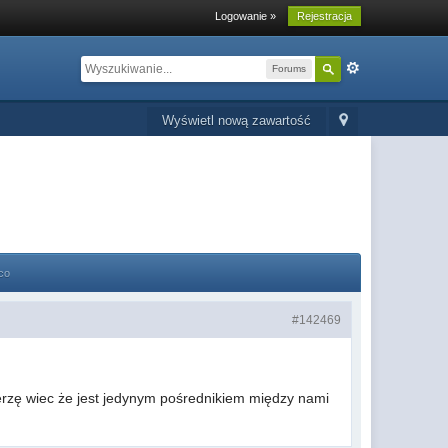
Logowanie »
Rejestracja
Forums
Wyświetl nową zawartość
co
#142469
ierzę wiec że jest jedynym pośrednikiem między nami