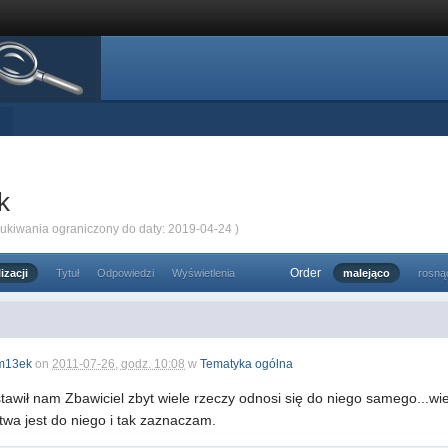
k
zukiwania ograniczony do daty: 2019-04-24 )
Order
izacji
Tytuł
Odpowiedzi
Wyświetlenia
malejąco
rosną
m13ek
on
2011-07-26, godz. 10:08
w
Tematyka ogólna
stawił nam Zbawiciel zbyt wiele rzeczy odnosi się do niego samego...w
twa jest do niego i tak zaznaczam.