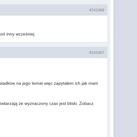
#142468
toś inny wcześniej.
#142467
świadków na jego temat więc zapytałem ich jak mam
wtarzają że wyznaczony czas jest bliski. Zobacz