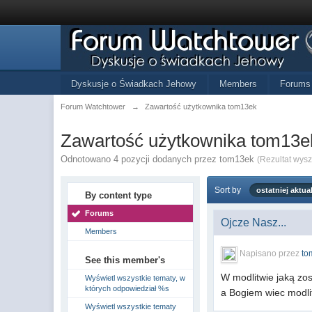
Dyskusje o Świadkach Jehowy
Members
Forums
Forum Watchtower
→
Zawartość użytkownika tom13ek
Zawartość użytkownika tom13e
Odnotowano 4 pozycji dodanych przez tom13ek
(Rezultat wys
Sort by
ostatniej aktual
By content type
Forums
Ojcze Nasz...
Members
Napisano przez
to
See this member's
W modlitwie jaką zo
Wyświetl wszystkie tematy, w
których odpowiedział %s
a Bogiem wiec modli
Wyświetl wszystkie tematy