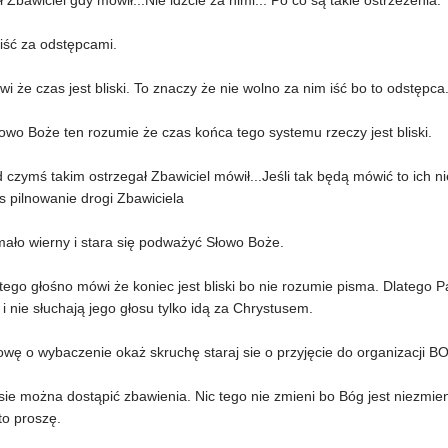
ł Zbawiciel gdy mówił...Nie idźcie za nimi... Po co są takie ostrzeżenia.
iść za odstępcami.
ówi że czas jest bliski. To znaczy że nie wolno za nim iść bo to odstępc
owo Boże ten rozumie że czas końca tego systemu rzeczy jest bliski.
 czymś takim ostrzegał Zbawiciel mówił...Jeśli tak będą mówić to ich nie
s pilnowanie drogi Zbawiciela
mało wierny i stara się podważyć Słowo Boże.
ego głośno mówi że koniec jest bliski bo nie rozumie pisma. Dlatego P
i nie słuchają jego głosu tylko idą za Chrystusem.
wę o wybaczenie okaż skruchę staraj sie o przyjęcie do organizacji B
sie można dostąpić zbawienia. Nic tego nie zmieni bo Bóg jest niezmie
to proszę.