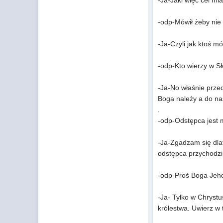
-Ja-Jaki więc cel mia
-odp-Mówił żeby nie 
-Ja-Czyli jak ktoś m
-odp-Kto wierzy w Sł
-Ja-No właśnie przed
Boga należy a do na
.
-odp-Odstępca jest 
-Ja-Zgadzam się dlat
odstępca przychodzi 
-odp-Proś Boga Jeho
-Ja- Tylko w Chrystu
królestwa. Uwierz w 