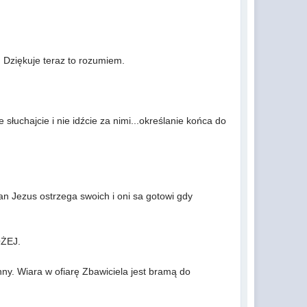
a. Dziękuje teraz to rozumiem.
 słuchajcie i nie idźcie za nimi...określanie końca do
an Jezus ostrzega swoich i oni sa gotowi gdy
OŻEJ.
nny. Wiara w ofiarę Zbawiciela jest bramą do