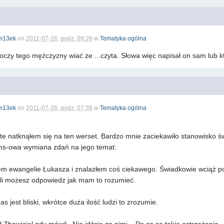
m13ek
on
2011-07-26, godz. 09:26
w
Tematyka ogólna
oczy tego mężczyzny wiać ze ...czyta. Słowa więc napisał on sam lub k
m13ek
on
2011-07-26, godz. 07:38
w
Tematyka ogólna
te natknąłem się na ten werset. Bardzo mnie zaciekawiło stanowisko 
ms-owa wymiana zdań na jego temat:
ałem ewangelie Łukasza i znalazłem coś ciekawego. Świadkowie wciąż po
eśli możesz odpowiedz jak mam to rozumieć.
 jest bliski, wkrótce duża ilość ludzi to zrozumie.