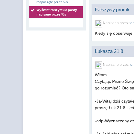
rozpoczęte przez %s
Fałszywy prorok
Wyświetl wszystkie posty
napisane przez %s
Napisano przez
to
Kiedy się obserwuje 
Łukasza 21;8
Napisano przez
to
Witam
Czytając Pismo Świę
go rozumieć? Oto s
-Ja-Witaj dziś czyt
proszę Łuk.21:8 i j
-odp-Wyznaczony czas