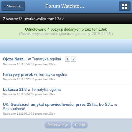
Forum Watchtower
← Strona główna
Zawartość użytkownika tom13ek
Odnotowano 4 pozycji dodanych przez tom13ek
(Rezultat wyszukiwania ograniczony do daty: 2019-04-25 )
Ojcze Nasz...
w
Tematyka ogólna
1
2
Napisano 1311674901 przez tom13ek
Fałszywy prorok
w
Tematyka ogólna
Napisano 1311672387 przez tom13ek
Łukasza 21;8
w
Tematyka ogólna
Napisano 1311665906 przez tom13ek
UK: Gwałciciel umykał sprawiedliwości przez 25 lat, bo ŚJ...
w
Seksualność
Napisano 1311601962 przez tom13ek
Pełna wersja
Polski