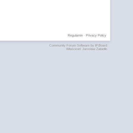
Regulamin
·
Privacy Policy
Community Forum Software by IP.Board
Właściciel: Jarosław Zabiełło