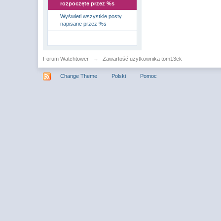
rozpoczęte przez %s
Wyświetl wszystkie posty
napisane przez %s
Forum Watchtower
→
Zawartość użytkownika tom13ek
Change Theme
Polski
Pomoc