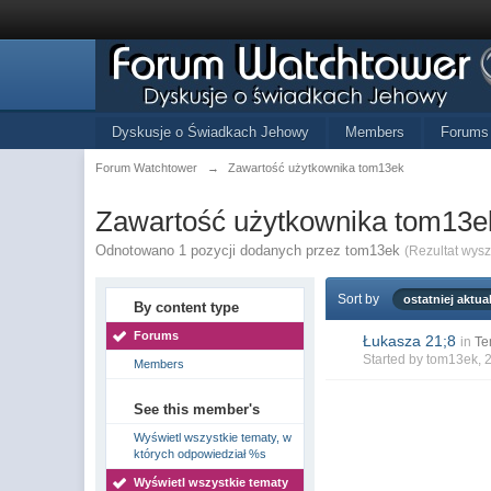
Dyskusje o Świadkach Jehowy
Members
Forums
Forum Watchtower
→
Zawartość użytkownika tom13ek
Zawartość użytkownika tom13e
Odnotowano 1 pozycji dodanych przez tom13ek
(Rezultat wys
Sort by
ostatniej aktual
By content type
Forums
Łukasza 21;8
in
Te
Started by
tom13ek
, 
Members
See this member's
Wyświetl wszystkie tematy, w
których odpowiedział %s
Wyświetl wszystkie tematy