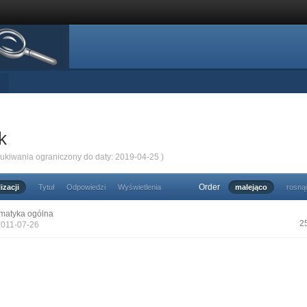
k
zukiwania ograniczony do daty: 2019-04-25 )
Order
izacji
Tytuł
Odpowiedzi
Wyświetlenia
malejąco
rosną
matyka ogólna
2
2011-07-26