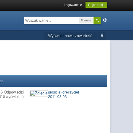
Logowanie »
Rejestracja
Forums
Wyświetl nową zawartość
co
6 Odpowiedzi
głosiciel-dręczyciel
510 wyświetleń
2011-08-03