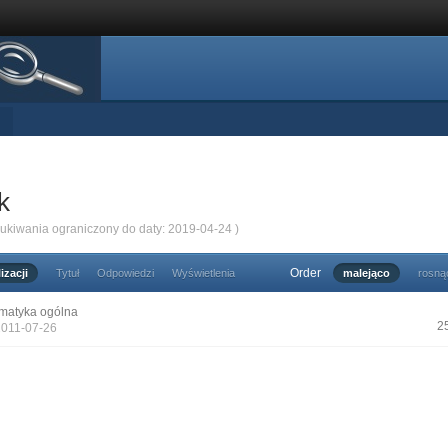
k
zukiwania ograniczony do daty: 2019-04-24 )
Order
izacji
Tytuł
Odpowiedzi
Wyświetlenia
malejąco
rosną
matyka ogólna
2
2011-07-26