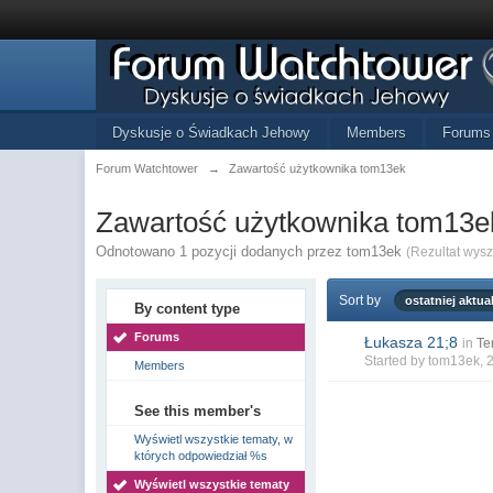
Dyskusje o Świadkach Jehowy
Members
Forums
Forum Watchtower
→
Zawartość użytkownika tom13ek
Zawartość użytkownika tom13e
Odnotowano 1 pozycji dodanych przez tom13ek
(Rezultat wys
Sort by
ostatniej aktual
By content type
Forums
Łukasza 21;8
in
Te
Started by
tom13ek
, 
Members
See this member's
Wyświetl wszystkie tematy, w
których odpowiedział %s
Wyświetl wszystkie tematy