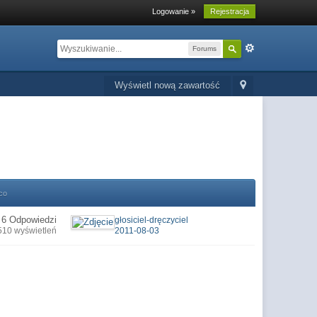
Logowanie »
Rejestracja
Forums
Wyświetl nową zawartość
co
6 Odpowiedzi
głosiciel-dręczyciel
510 wyświetleń
2011-08-03