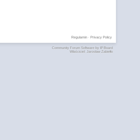
Regulamin
·
Privacy Policy
Community Forum Software by IP.Board
Właściciel: Jarosław Zabiełło