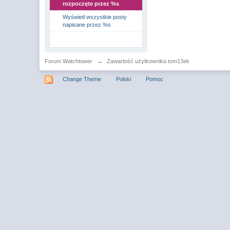
rozpoczęte przez %s
Wyświetl wszystkie posty
napisane przez %s
Forum Watchtower
→
Zawartość użytkownika tom13ek
Change Theme
Polski
Pomoc