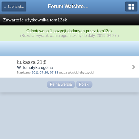
Forum Watchtower
← Strona główna
Zawartość użytkownika tom13ek
Odnotowano 1 pozycji dodanych przez tom13ek
(Rezultat wyszukiwania ograniczony do daty: 2019-04-27 )
Łukasza 21;8
W Tematyka ogólna
Napisano
2011-07-26, 07:38
przez głosiciel-dręczyciel
Pełna wersja
Polski