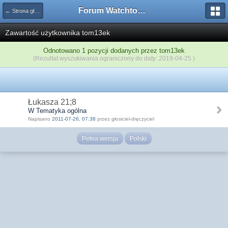
Forum Watchtower
← Strona główna
Zawartość użytkownika tom13ek
Odnotowano 1 pozycji dodanych przez tom13ek
(Rezultat wyszukiwania ograniczony do daty: 2019-04-25 )
Łukasza 21;8
W Tematyka ogólna
Napisano
2011-07-26, 07:38
przez głosiciel-dręczyciel
Pełna wersja
Polski