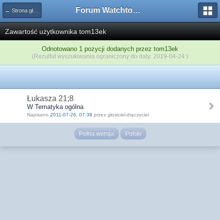
Forum Watchtower
← Strona główna
Zawartość użytkownika tom13ek
Odnotowano 1 pozycji dodanych przez tom13ek
(Rezultat wyszukiwania ograniczony do daty: 2019-04-24 )
Łukasza 21;8
W Tematyka ogólna
Napisano
2011-07-26, 07:38
przez głosiciel-dręczyciel
Pełna wersja
Polski