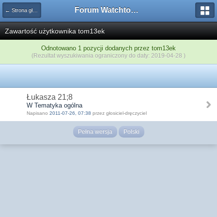
Forum Watchtower
← Strona główna
Zawartość użytkownika tom13ek
Odnotowano 1 pozycji dodanych przez tom13ek
(Rezultat wyszukiwania ograniczony do daty: 2019-04-28 )
Łukasza 21;8
W Tematyka ogólna
Napisano
2011-07-26, 07:38
przez głosiciel-dręczyciel
Pełna wersja
Polski