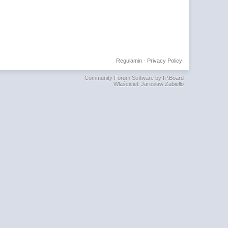
Regulamin
·
Privacy Policy
Community Forum Software by IP.Board
Właściciel: Jarosław Zabiełło