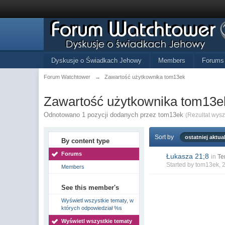
Dyskusje o Świadkach Jehowy
Members
Forums
Forum Watchtower
→
Zawartość użytkownika tom13ek
Zawartość użytkownika tom13e
Odnotowano 1 pozycji dodanych przez tom13ek
(Rezultat wys
Sort by
ostatniej aktual
By content type
Forums
Łukasza 21;8
in
Te
Started by
tom13ek
, 
Members
See this member's
Wyświetl wszystkie tematy, w
których odpowiedział %s
Wyświetl wszystkie tematy