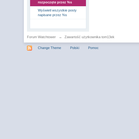
rozpoczęte przez %s
Wyświetl wszystkie posty
napisane przez %s
Forum Watchtower
→
Zawartość użytkownika tom13ek
Change Theme
Polski
Pomoc