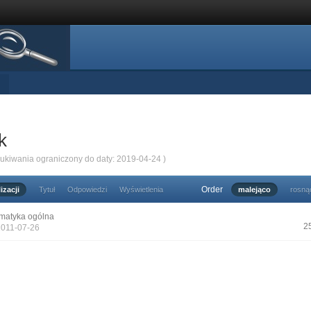
k
zukiwania ograniczony do daty: 2019-04-24 )
Order
izacji
Tytuł
Odpowiedzi
Wyświetlenia
malejąco
rosną
matyka ogólna
2
2011-07-26