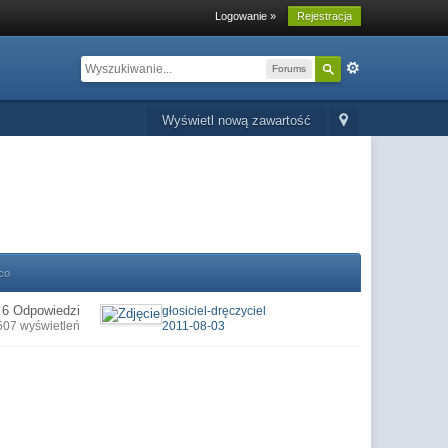
Logowanie »
Rejestracja
Forums
Wyświetl nową zawartość
co
6 Odpowiedzi
głosiciel-dręczyciel
507 wyświetleń
2011-08-03