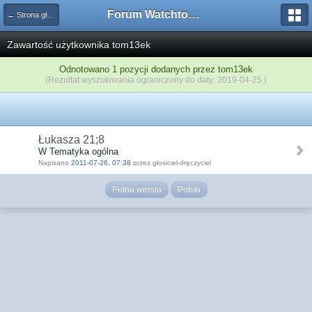
Forum Watchtower
← Strona główna
Zawartość użytkownika tom13ek
Odnotowano 1 pozycji dodanych przez tom13ek
(Rezultat wyszukiwania ograniczony do daty: 2019-04-25 )
Łukasza 21;8
W Tematyka ogólna
Napisano
2011-07-26, 07:38
przez głosiciel-dręczyciel
Pełna wersja
Polski