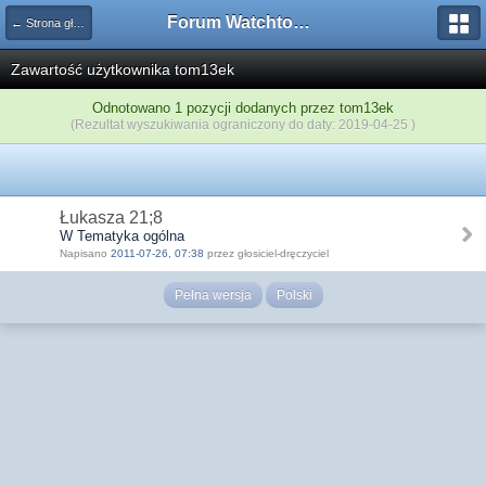
Forum Watchtower
← Strona główna
Zawartość użytkownika tom13ek
Odnotowano 1 pozycji dodanych przez tom13ek
(Rezultat wyszukiwania ograniczony do daty: 2019-04-25 )
Łukasza 21;8
W Tematyka ogólna
Napisano
2011-07-26, 07:38
przez głosiciel-dręczyciel
Pełna wersja
Polski