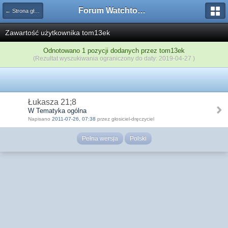
Forum Watchtower
← Strona główna
Zawartość użytkownika tom13ek
Odnotowano 1 pozycji dodanych przez tom13ek
(Rezultat wyszukiwania ograniczony do daty: 2019-04-27 )
Łukasza 21;8
W Tematyka ogólna
Napisano
2011-07-26, 07:38
przez głosiciel-dręczyciel
Pełna wersja
Polski