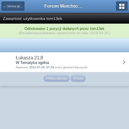
Forum Watchtower
← Strona główna
Zawartość użytkownika tom13ek
Odnotowano 1 pozycji dodanych przez tom13ek
(Rezultat wyszukiwania ograniczony do daty: 2019-04-26 )
Łukasza 21;8
W Tematyka ogólna
Napisano
2011-07-26, 07:38
przez głosiciel-dręczyciel
Pełna wersja
Polski