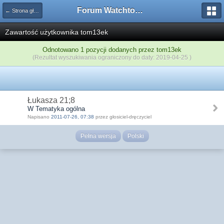
Forum Watchtower
← Strona główna
Zawartość użytkownika tom13ek
Odnotowano 1 pozycji dodanych przez tom13ek
(Rezultat wyszukiwania ograniczony do daty: 2019-04-25 )
Łukasza 21;8
W Tematyka ogólna
Napisano
2011-07-26, 07:38
przez głosiciel-dręczyciel
Pełna wersja
Polski