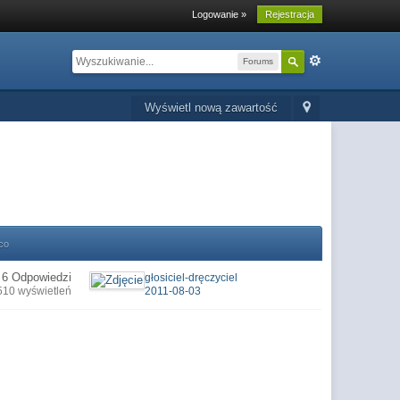
Logowanie »
Rejestracja
Forums
Wyświetl nową zawartość
co
6 Odpowiedzi
głosiciel-dręczyciel
510 wyświetleń
2011-08-03