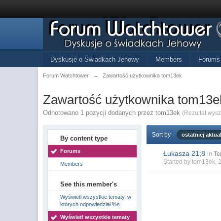
Dyskusje o Świadkach Jehowy
Members
Forums
Forum Watchtower
→
Zawartość użytkownika tom13ek
Zawartość użytkownika tom13e
Odnotowano 1 pozycji dodanych przez tom13ek
(Rezultat wys
Sort by
ostatniej aktual
By content type
Forums
Łukasza 21;8
in
Te
Started by
tom13ek
, 
Members
See this member's
Wyświetl wszystkie tematy, w
których odpowiedział %s
Wyświetl wszystkie tematy