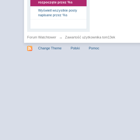
rozpoczęte przez %s
Wyświetl wszystkie posty
napisane przez %s
Forum Watchtower
→
Zawartość użytkownika tom13ek
Change Theme
Polski
Pomoc