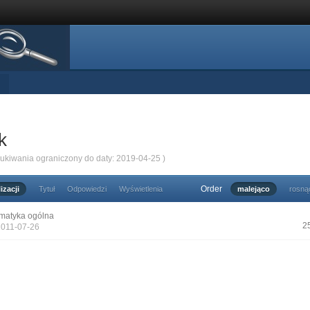
k
zukiwania ograniczony do daty: 2019-04-25 )
Order
izacji
Tytuł
Odpowiedzi
Wyświetlenia
malejąco
rosną
matyka ogólna
2
2011-07-26