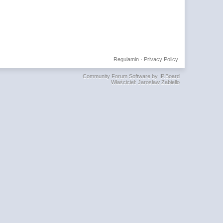
Regulamin
·
Privacy Policy
Community Forum Software by IP.Board
Właściciel: Jarosław Zabiełło