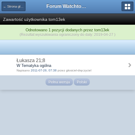
Forum Watchtower
← Strona główna
Zawartość użytkownika tom13ek
Odnotowano 1 pozycji dodanych przez tom13ek
(Rezultat wyszukiwania ograniczony do daty: 2019-04-27 )
Łukasza 21;8
W Tematyka ogólna
Napisano
2011-07-26, 07:38
przez głosiciel-dręczyciel
Pełna wersja
Polski