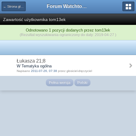
Forum Watchtower
← Strona główna
Zawartość użytkownika tom13ek
Odnotowano 1 pozycji dodanych przez tom13ek
(Rezultat wyszukiwania ograniczony do daty: 2019-04-27 )
Łukasza 21;8
W Tematyka ogólna
Napisano
2011-07-26, 07:38
przez głosiciel-dręczyciel
Pełna wersja
Polski