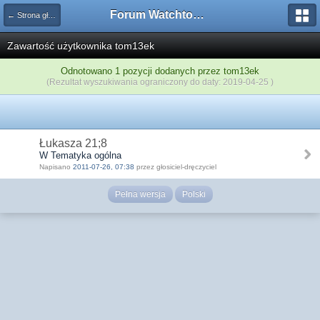
Forum Watchtower
← Strona główna
Zawartość użytkownika tom13ek
Odnotowano 1 pozycji dodanych przez tom13ek
(Rezultat wyszukiwania ograniczony do daty: 2019-04-25 )
Łukasza 21;8
W Tematyka ogólna
Napisano
2011-07-26, 07:38
przez głosiciel-dręczyciel
Pełna wersja
Polski