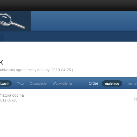
k
zukiwania ograniczony do daty: 2019-04-25 )
Order
izacji
Tytuł
Odpowiedzi
Wyświetlenia
malejąco
rosną
matyka ogólna
2
2011-07-26