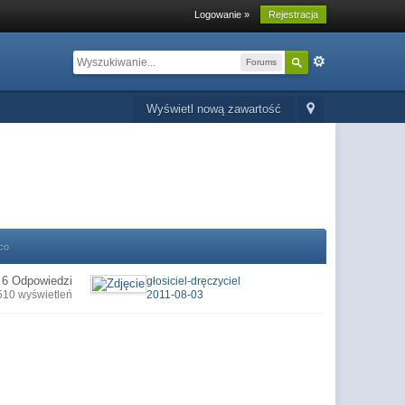
Logowanie »
Rejestracja
Forums
Wyświetl nową zawartość
co
6 Odpowiedzi
głosiciel-dręczyciel
510 wyświetleń
2011-08-03