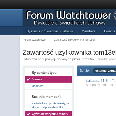
Dyskusje o Świadkach Jehowy
Members
Forums
Forum Watchtower
→
Zawartość użytkownika tom13ek
Zawartość użytkownika tom13e
Odnotowano 1 pozycji dodanych przez tom13ek
(Rezultat wys
Sort by
ostatniej aktual
By content type
Forums
Łukasza 21;8
in
Te
Started by
tom13ek
, 
Members
See this member's
Wyświetl wszystkie tematy, w
których odpowiedział %s
Wyświetl wszystkie tematy