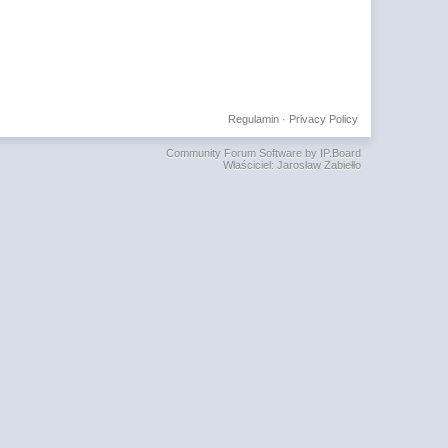
Regulamin
·
Privacy Policy
Community Forum Software by IP.Board
Właściciel: Jarosław Zabiełło