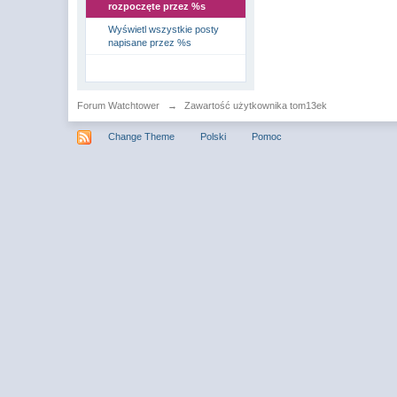
rozpoczęte przez %s
Wyświetl wszystkie posty
napisane przez %s
Forum Watchtower
→
Zawartość użytkownika tom13ek
Change Theme
Polski
Pomoc