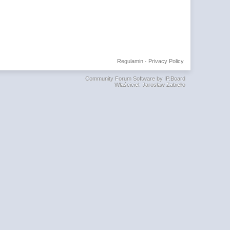
Regulamin
·
Privacy Policy
Community Forum Software by IP.Board
Właściciel: Jarosław Zabiełło