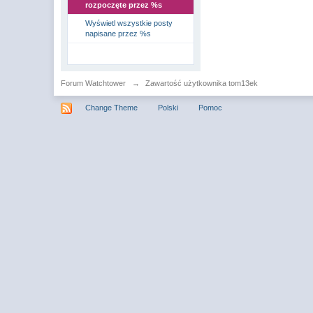
rozpoczęte przez %s
Wyświetl wszystkie posty
napisane przez %s
Forum Watchtower
→
Zawartość użytkownika tom13ek
Change Theme
Polski
Pomoc