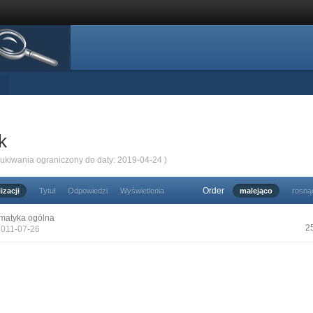
k
zukiwania ograniczony do daty: 2019-04-24 )
Order
izacji
Tytuł
Odpowiedzi
Wyświetlenia
malejąco
rosną
matyka ogólna
2
2011-07-26