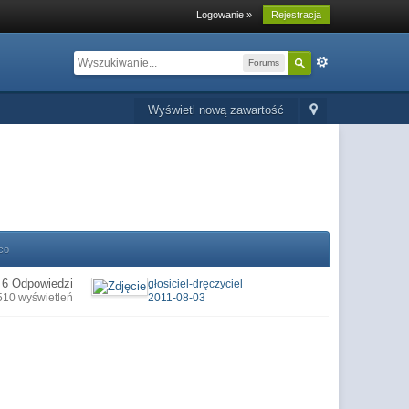
Logowanie »
Rejestracja
Forums
Wyświetl nową zawartość
co
6 Odpowiedzi
głosiciel-dręczyciel
510 wyświetleń
2011-08-03