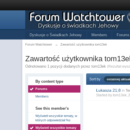
Dyskusje o Świadkach Jehowy
Members
Forums
Forum Watchtower
→
Zawartość użytkownika tom13ek
Zawartość użytkownika tom13e
Odnotowano 1 pozycji dodanych przez tom13ek
(Rezultat wys
Sort by
ostatniej aktual
By content type
Forums
Łukasza 21;8
in
Te
Started by
tom13ek
, 
Members
See this member's
Wyświetl wszystkie tematy, w
których odpowiedział %s
Wyświetl wszystkie tematy