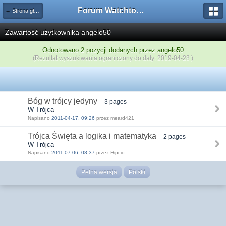
Forum Watchtower
← Strona główna
Zawartość użytkownika angelo50
Odnotowano 2 pozycji dodanych przez angelo50
(Rezultat wyszukiwania ograniczony do daty: 2019-04-28 )
Bóg w trójcy jedyny
3 pages
W Trójca
Napisano
2011-04-17, 09:26
przez meard421
Trójca Święta a logika i matematyka
2 pages
W Trójca
Napisano
2011-07-06, 08:37
przez Hipcio
Pełna wersja
Polski