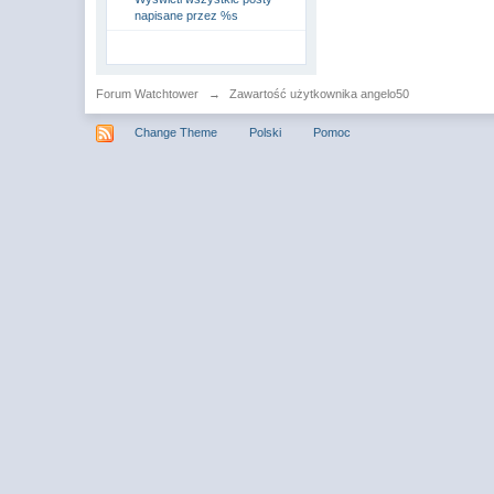
napisane przez %s
Forum Watchtower
→
Zawartość użytkownika angelo50
Change Theme
Polski
Pomoc