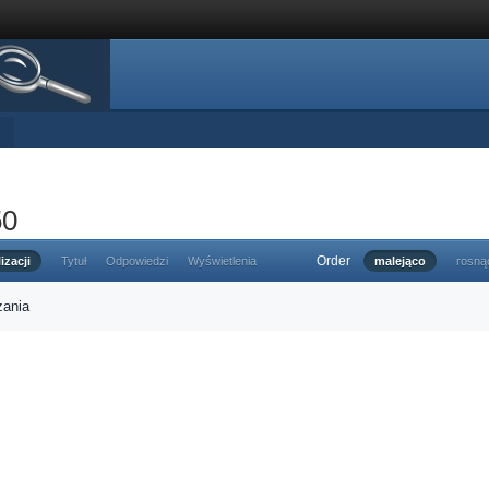
50
Order
izacji
Tytuł
Odpowiedzi
Wyświetlenia
malejąco
rosną
zania