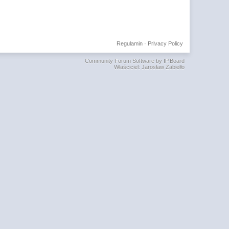
Regulamin
·
Privacy Policy
Community Forum Software by IP.Board
Właściciel: Jarosław Zabiełło