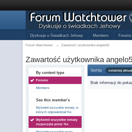
Dyskusje o Świadkach Jehowy
Members
Forums
Forum Watchtower
→
Zawartość użytkownika angelo50
Zawartość użytkownika angelo
Sort by
ostatniej aktual
By content type
Forums
Brak informacji do poka
Members
See this member's
Wyświetl wszystkie tematy, w
których odpowiedział %s
Wyświetl wszystkie tematy
rozpoczęte przez %s
Wyświetl wszystkie posty