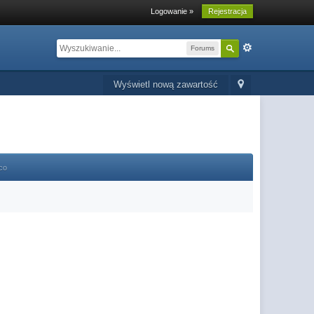
Logowanie »
Rejestracja
Forums
Wyświetl nową zawartość
co