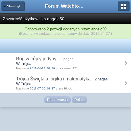
Forum Watchtower
← Strona główna
Zawartość użytkownika angelo50
Odnotowano 2 pozycji dodanych przez angelo50
(Rezultat wyszukiwania ograniczony do daty: 2019-04-27 )
Bóg w trójcy jedyny
3 pages
W Trójca
Napisano
2011-04-17, 09:26
przez meard421
Trójca Święta a logika i matematyka
2 pages
W Trójca
Napisano
2011-07-06, 08:37
przez Hipcio
Pełna wersja
Polski