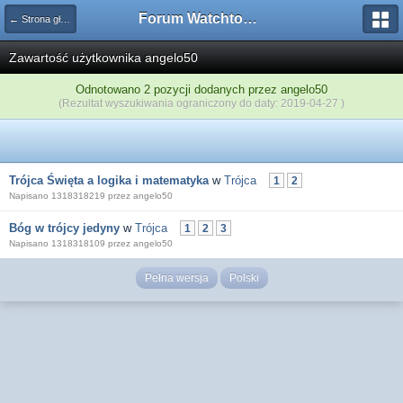
Forum Watchtower
← Strona główna
Zawartość użytkownika angelo50
Odnotowano 2 pozycji dodanych przez angelo50
(Rezultat wyszukiwania ograniczony do daty: 2019-04-27 )
Trójca Święta a logika i matematyka
w
Trójca
1
2
Napisano 1318318219 przez angelo50
Bóg w trójcy jedyny
w
Trójca
1
2
3
Napisano 1318318109 przez angelo50
Pełna wersja
Polski