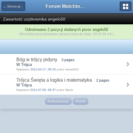
Forum Watchtower
← Strona główna
Zawartość użytkownika angelo50
Odnotowano 2 pozycji dodanych przez angelo50
(Rezultat wyszukiwania ograniczony do daty: 2019-04-24 )
Bóg w trójcy jedyny
3 pages
W Trójca
Napisano
2011-04-17, 09:26
przez meard421
Trójca Święta a logika i matematyka
2 pages
W Trójca
Napisano
2011-07-06, 08:37
przez Hipcio
Pełna wersja
Polski