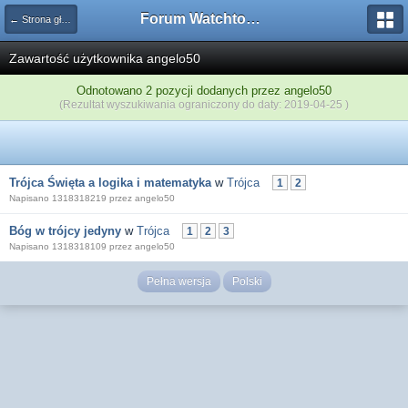
Forum Watchtower
← Strona główna
Zawartość użytkownika angelo50
Odnotowano 2 pozycji dodanych przez angelo50
(Rezultat wyszukiwania ograniczony do daty: 2019-04-25 )
Trójca Święta a logika i matematyka
w
Trójca
1
2
Napisano 1318318219 przez angelo50
Bóg w trójcy jedyny
w
Trójca
1
2
3
Napisano 1318318109 przez angelo50
Pełna wersja
Polski