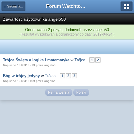
Forum Watchtower
← Strona główna
Zawartość użytkownika angelo50
Odnotowano 2 pozycji dodanych przez angelo50
(Rezultat wyszukiwania ograniczony do daty: 2019-04-24 )
Trójca Święta a logika i matematyka
w
Trójca
1
2
Napisano 1318318219 przez angelo50
Bóg w trójcy jedyny
w
Trójca
1
2
3
Napisano 1318318109 przez angelo50
Pełna wersja
Polski