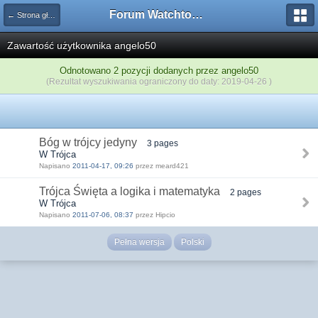
Forum Watchtower
← Strona główna
Zawartość użytkownika angelo50
Odnotowano 2 pozycji dodanych przez angelo50
(Rezultat wyszukiwania ograniczony do daty: 2019-04-26 )
Bóg w trójcy jedyny
3 pages
W Trójca
Napisano
2011-04-17, 09:26
przez meard421
Trójca Święta a logika i matematyka
2 pages
W Trójca
Napisano
2011-07-06, 08:37
przez Hipcio
Pełna wersja
Polski