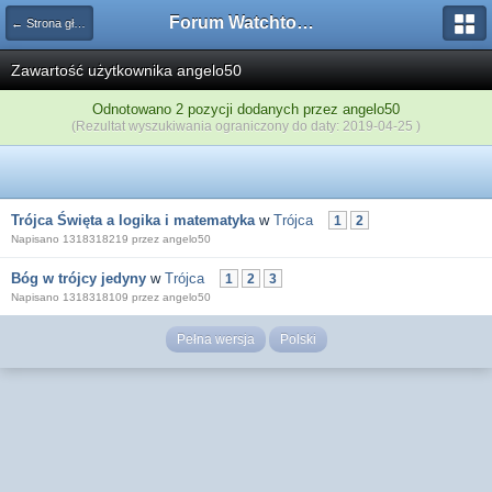
Forum Watchtower
← Strona główna
Zawartość użytkownika angelo50
Odnotowano 2 pozycji dodanych przez angelo50
(Rezultat wyszukiwania ograniczony do daty: 2019-04-25 )
Trójca Święta a logika i matematyka
w
Trójca
1
2
Napisano 1318318219 przez angelo50
Bóg w trójcy jedyny
w
Trójca
1
2
3
Napisano 1318318109 przez angelo50
Pełna wersja
Polski