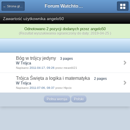
Forum Watchtower
← Strona główna
Zawartość użytkownika angelo50
Odnotowano 2 pozycji dodanych przez angelo50
(Rezultat wyszukiwania ograniczony do daty: 2019-04-25 )
Bóg w trójcy jedyny
3 pages
W Trójca
Napisano
2011-04-17, 09:26
przez meard421
Trójca Święta a logika i matematyka
2 pages
W Trójca
Napisano
2011-07-06, 08:37
przez Hipcio
Pełna wersja
Polski