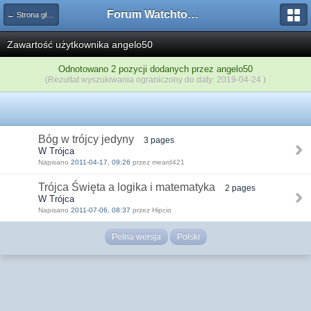
Forum Watchtower
← Strona główna
Zawartość użytkownika angelo50
Odnotowano 2 pozycji dodanych przez angelo50
(Rezultat wyszukiwania ograniczony do daty: 2019-04-24 )
Bóg w trójcy jedyny
3 pages
W Trójca
Napisano
2011-04-17, 09:26
przez meard421
Trójca Święta a logika i matematyka
2 pages
W Trójca
Napisano
2011-07-06, 08:37
przez Hipcio
Pełna wersja
Polski