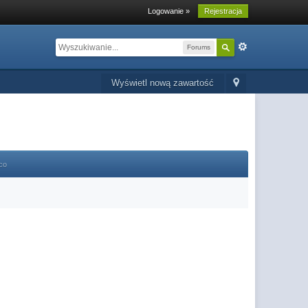
Logowanie »
Rejestracja
Forums
Wyświetl nową zawartość
co