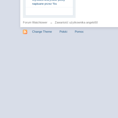
napisane przez %s
Forum Watchtower
→
Zawartość użytkownika angelo50
Change Theme
Polski
Pomoc