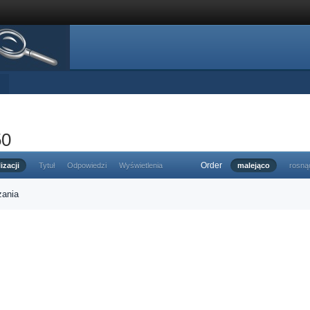
50
Order
izacji
Tytuł
Odpowiedzi
Wyświetlenia
malejąco
rosną
zania