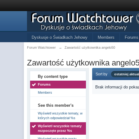
Dyskusje o Świadkach Jehowy
Members
Forums
Forum Watchtower
→
Zawartość użytkownika angelo50
Zawartość użytkownika angelo
Sort by
ostatniej aktual
By content type
Forums
Brak informacji do poka
Members
See this member's
Wyświetl wszystkie tematy, w
których odpowiedział %s
Wyświetl wszystkie tematy
rozpoczęte przez %s
Wyświetl wszystkie posty