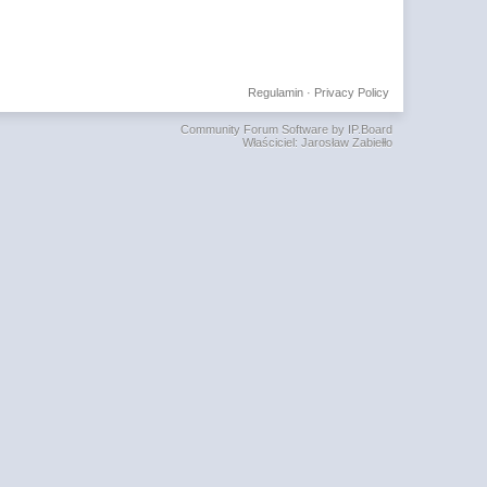
Regulamin
·
Privacy Policy
Community Forum Software by IP.Board
Właściciel: Jarosław Zabiełło