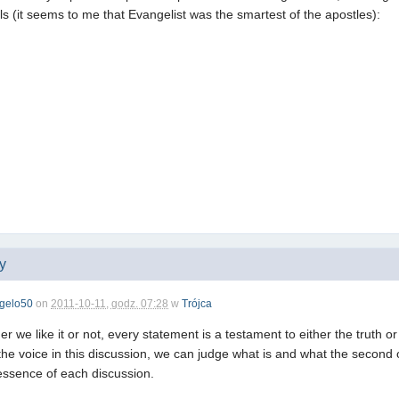
ls (it seems to me that Evangelist was the smartest of the apostles):
ny
gelo50
on
2011-10-11, godz. 07:28
w
Trójca
r we like it or not, every statement is a testament to either the truth
the voice in this discussion, we can judge what is and what the second 
e essence of each discussion.