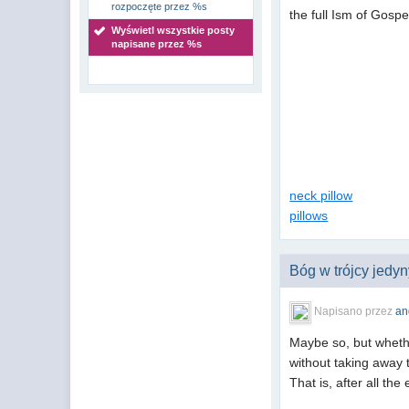
rozpoczęte przez %s
the full Ism of Gospe
Wyświetl wszystkie posty
napisane przez %s
neck pillow
pillows
Bóg w trójcy jedy
Napisano przez
an
Maybe so, but whethe
without taking away 
That is, after all th