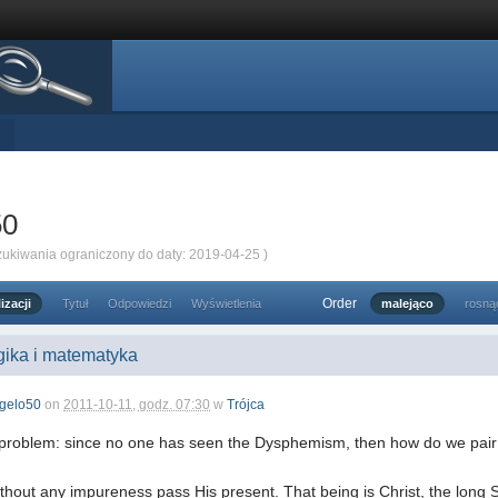
50
zukiwania ograniczony do daty: 2019-04-25 )
Order
izacji
Tytuł
Odpowiedzi
Wyświetlenia
malejąco
rosną
ogika i matematyka
gelo50
on
2011-10-11, godz. 07:30
w
Trójca
problem: since no one has seen the Dysphemism, then how do we pair
ut any impureness pass His present. That being is Christ, the long S