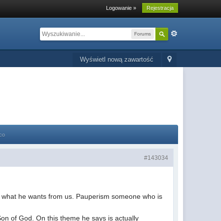
Logowanie »
Rejestracja
Forums
Wyświetl nową zawartość
co
#143034
 what he wants from us. Pauperism someone who is
on of God. On this theme he says is actually