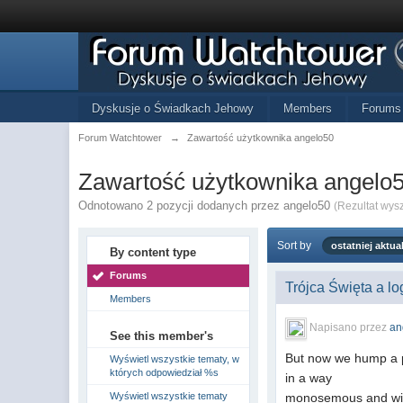
Dyskusje o Świadkach Jehowy
Members
Forums
Forum Watchtower
→
Zawartość użytkownika angelo50
Zawartość użytkownika angelo
Odnotowano 2 pozycji dodanych przez angelo50
(Rezultat wys
Sort by
ostatniej aktual
By content type
Forums
Trójca Święta a l
Members
Napisano przez
an
See this member's
But now we hump a 
Wyświetl wszystkie tematy, w
których odpowiedział %s
in a way
Wyświetl wszystkie tematy
monosemous and witho