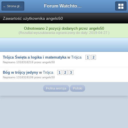
Forum Watchtower
← Strona główna
Zawartość użytkownika angelo50
Odnotowano 2 pozycji dodanych przez angelo50
(Rezultat wyszukiwania ograniczony do daty: 2019-04-27 )
Trójca Święta a logika i matematyka
w
Trójca
1
2
Napisano 1318318219 przez angelo50
Bóg w trójcy jedyny
w
Trójca
1
2
3
Napisano 1318318109 przez angelo50
Pełna wersja
Polski