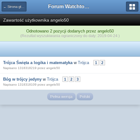
Forum Watchtower
← Strona główna
Zawartość użytkownika angelo50
Odnotowano 2 pozycji dodanych przez angelo50
(Rezultat wyszukiwania ograniczony do daty: 2019-04-24 )
Trójca Święta a logika i matematyka
w
Trójca
1
2
Napisano 1318318219 przez angelo50
Bóg w trójcy jedyny
w
Trójca
1
2
3
Napisano 1318318109 przez angelo50
Pełna wersja
Polski