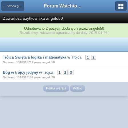
Forum Watchtower
← Strona główna
Zawartość użytkownika angelo50
Odnotowano 2 pozycji dodanych przez angelo50
(Rezultat wyszukiwania ograniczony do daty: 2019-04-26 )
Trójca Święta a logika i matematyka
w
Trójca
1
2
Napisano 1318318219 przez angelo50
Bóg w trójcy jedyny
w
Trójca
1
2
3
Napisano 1318318109 przez angelo50
Pełna wersja
Polski