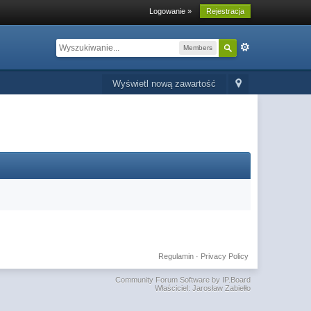
Logowanie »
Rejestracja
Members
Wyświetl nową zawartość
Regulamin
·
Privacy Policy
Community Forum Software by IP.Board
Właściciel: Jarosław Zabiełło