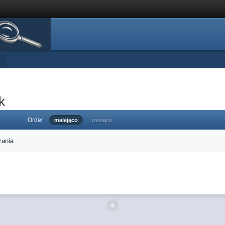
k
Order
malejąco
rosnąco
zania