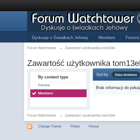
Dyskusje o Świadkach Jehowy
Members
Forums
Forum Watchtower
→
Zawartość użytkownika tom13ek
Zawartość użytkownika tom13e
Sort by
Data dodania
By content type
Forums
Brak informacji do poka
Members
Forum Watchtower
→
Zawartość użytkownika tom13ek
Change Theme
Polski
Pomoc