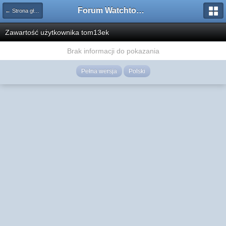
Forum Watchtower
← Strona główna
Zawartość użytkownika tom13ek
Brak informacji do pokazania
Pełna wersja
Polski