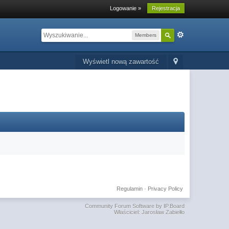
Logowanie »
Rejestracja
Members
Wyświetl nową zawartość
Regulamin
·
Privacy Policy
Community Forum Software by IP.Board
Właściciel: Jarosław Zabiełło