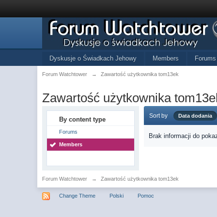
Dyskusje o Świadkach Jehowy
Members
Forums
Forum Watchtower
→
Zawartość użytkownika tom13ek
Zawartość użytkownika tom13e
Sort by
Data dodania
By content type
Forums
Brak informacji do poka
Members
Forum Watchtower
→
Zawartość użytkownika tom13ek
Change Theme
Polski
Pomoc