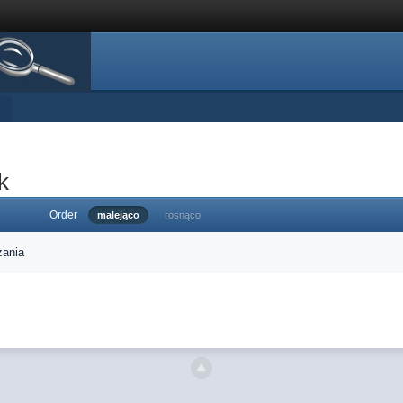
k
Order
malejąco
rosnąco
zania