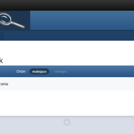
k
Order
malejąco
rosnąco
zania