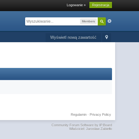
Logowanie »
Rejestracja
Members
Wyświetl nową zawartość
Regulamin
·
Privacy Policy
Community Forum Software by IP.Board
Właściciel: Jarosław Zabiełło