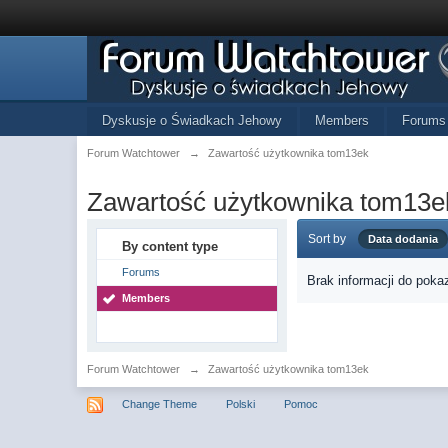
Dyskusje o Świadkach Jehowy
Members
Forums
Forum Watchtower
→
Zawartość użytkownika tom13ek
Zawartość użytkownika tom13e
Sort by
Data dodania
By content type
Forums
Brak informacji do poka
Members
Forum Watchtower
→
Zawartość użytkownika tom13ek
Change Theme
Polski
Pomoc