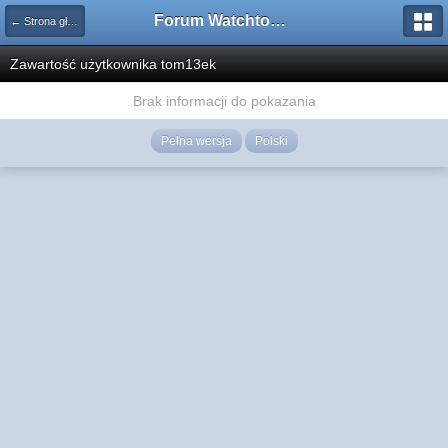
Forum Watchtower
← Strona główna
Zawartość użytkownika tom13ek
Brak informacji do pokazania
Pełna wersja
Polski