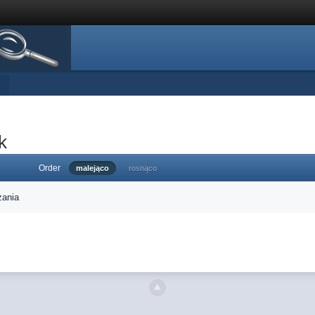
k
Order
malejąco
rosnąco
zania