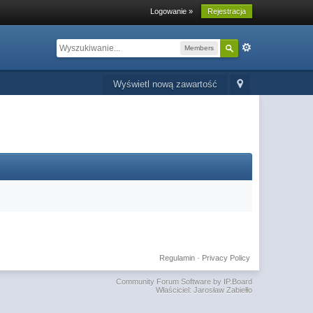
Logowanie »
Rejestracja
Members
Wyświetl nową zawartość
Regulamin
·
Privacy Policy
Community Forum Software by IP.Board
Właściciel: Jarosław Zabiełło