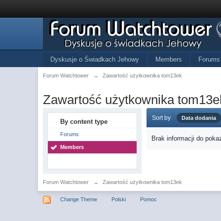
Dyskusje o Świadkach Jehowy
Members
Forums
Forum Watchtower
→
Zawartość użytkownika tom13ek
Zawartość użytkownika tom13e
Sort by
Data dodania
By content type
Forums
Brak informacji do poka
Members
Forum Watchtower
→
Zawartość użytkownika tom13ek
Change Theme
Polski
Pomoc