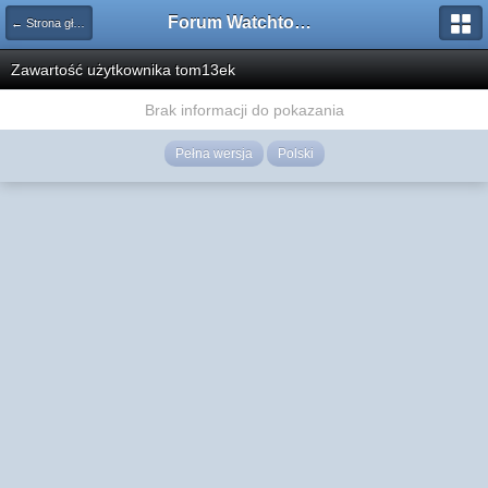
Forum Watchtower
← Strona główna
Zawartość użytkownika tom13ek
Brak informacji do pokazania
Pełna wersja
Polski