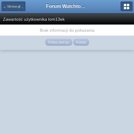
Forum Watchtower
← Strona główna
Zawartość użytkownika tom13ek
Brak informacji do pokazania
Pełna wersja
Polski