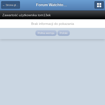
Forum Watchtower
← Strona główna
Zawartość użytkownika tom13ek
Brak informacji do pokazania
Pełna wersja
Polski