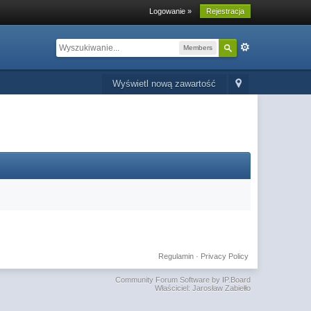
Logowanie »
Rejestracja
Members
Wyświetl nową zawartość
Regulamin
·
Privacy Policy
Community Forum Software by IP.Board
Właściciel: Jarosław Zabiełło