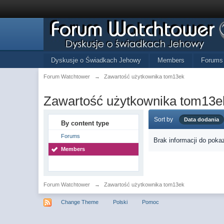
Dyskusje o Świadkach Jehowy
Members
Forums
Forum Watchtower
→
Zawartość użytkownika tom13ek
Zawartość użytkownika tom13e
Sort by
Data dodania
By content type
Forums
Brak informacji do poka
Members
Forum Watchtower
→
Zawartość użytkownika tom13ek
Change Theme
Polski
Pomoc