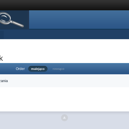
k
Order
malejąco
rosnąco
zania